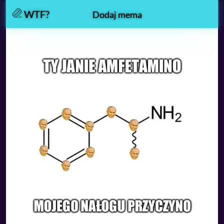
WTF?
Dodaj mema