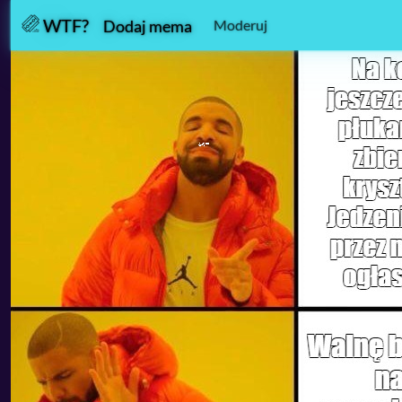
WTF?
Moderuj
Dodaj mema